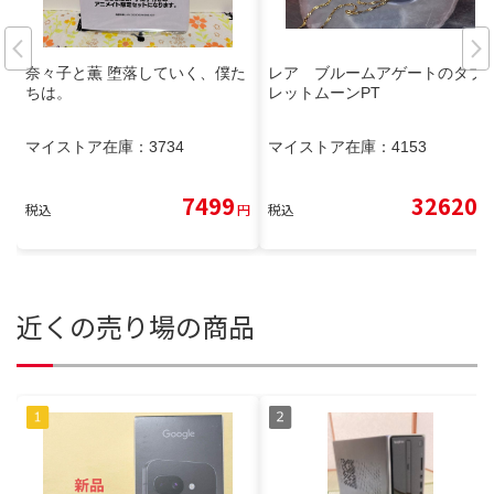
奈々子と薫 堕落していく、僕た
レア ブルームアゲートのタブ
ちは。
レットムーンPT
マイストア在庫：
3734
マイストア在庫：
4153
7499
32620
税込
円
税込
円
近くの売り場の商品