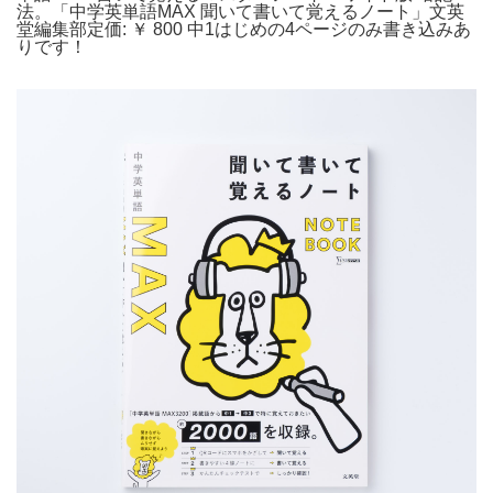
法。「中学英単語MAX 聞いて書いて覚えるノート」文英
堂編集部定価: ￥ 800 中1はじめの4ページのみ書き込みあ
りです！