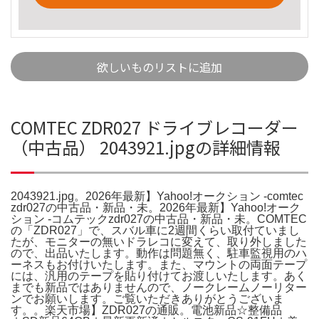
欲しいものリストに追加
COMTEC ZDR027 ドライブレコーダー
（中古品） 2043921.jpgの詳細情報
2043921.jpg。2026年最新】Yahoo!オークション -comtec
zdr027の中古品・新品・未。2026年最新】Yahoo!オーク
ション -コムテックzdr027の中古品・新品・未。COMTEC
の「ZDR027」で、スバル車に2週間くらい取付ていまし
たが、モニターの無いドラレコに変えて、取り外しました
ので、出品いたします。動作は問題無く、駐車監視用のハ
ーネスもお付けいたします。また、マウントの両面テープ
には、汎用のテープを貼り付けてお渡しいたします。あく
までも新品ではありませんので、ノークレームノーリター
ンでお願いします。ご覧いただきありがとうございま
す。。楽天市場】ZDR027の通販。電池新品☆整備品