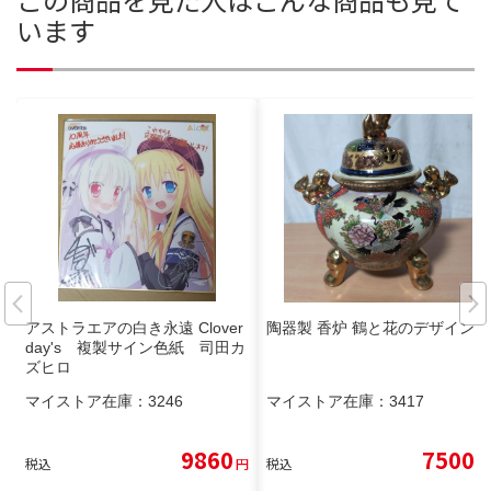
います
アストラエアの白き永遠 Clover
陶器製 香炉 鶴と花のデザイン
day's 複製サイン色紙 司田カ
ズヒロ
マイストア在庫：
3246
マイストア在庫：
3417
9860
7500
税込
円
税込
円