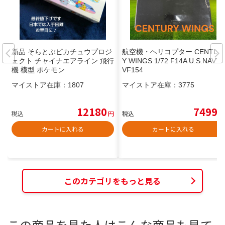
新品 そらとぶピカチュウプロジ
航空機・ヘリコプター CENTUR
ェクト チャイナエアライン 飛行
Y WINGS 1/72 F14A U.S.NAVY
機 模型 ポケモン
VF154
マイストア在庫：
1807
マイストア在庫：
3775
12180
7499
税込
円
税込
円
カートに入れる
カートに入れる
このカテゴリをもっと見る
この商品を見た人はこんな商品も見て