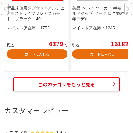
新品未使用タグ付き✨アルチビ
美品 ヘルノ パーカー 半袖 ゴー
オ✨ストライプフレアスカー
ルドジップ フード ロゴ総柄 近
ト ブラック 40
年モデル
マイストア在庫：
1755
マイストア在庫：
1245
6379
16182
税込
円
税込
円
カートに入れる
カートに入れる
このカテゴリをもっと見る
カスタマーレビュー
オススメ度
4.9点